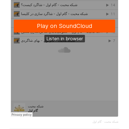
شبکه محبت
·
گام اول