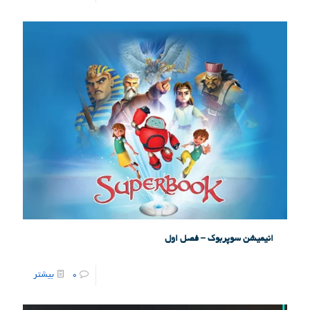
انیمیشن سوپربوک – فصل اول
0
بیشتر