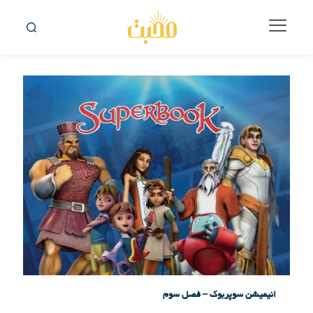
انیمیشن سوپربوک – فصل سوم