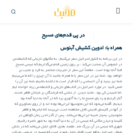
در پی قدم‌های مسیح
همراه با: ادوین کشیش آبنوس
در این برنامه به کشوراسرائیل سفر می‌کنیم ، به مکانهای تاریخی که کتابمقدس
در خصوص آن صحبت می‌کند ، بر روی زمینی قدم می‌گذاریم که عیسی مسیح
قبلا آنجا بوده است ، مطمئناً این سفر از تجربیات منحصر به فرد و عجیب پر
خواهد بود. شما نیز در این سفر با ما همراه باشید تا آن چیزی را که ما می‌بینیم
شما نیز ببنید و آن احساسی را که قرار است ما داشته باشیم، شما نیز آن را
لمس کنید. در مورد اسرائیل در کتاب‌های تاریخی و کتابمقدس زیاد خوانده ایم
،اما شنیدن کی بود ، مانند دیدن. از دشتی که فرشتگان بر شبانان ظاهر شدند،
آغاز کردیم و رد پای مسیح ما را به آخوری برد که در آنجا به دنیا آمده بود
دیدیم. گفته می‌شود که این مجوسیها ایرانی‌ها بوده اند و از روی تصاویری که
از آنها در کلیسای قدیمی قابل مشاهده است، می‌بینند که لباس‌‌ها و ظاهر
مجوسیان، بسیار شبیه ایرانی‌ها می‌باشد. پس از گذراندن زمان کوتاهی در
کلیسا و دیدن مکانی که عیسی در آن به دنیا آمده بود به شهر ناصره رفتیم ،
شهری که عیسی در آن بزرگ شد. مقصد بعدی، قانای جلیل می‌باشد که در بخش
شمالی اسرائیل واقع است قانای جلیل شهری است که مسیح در عروسی شرکت