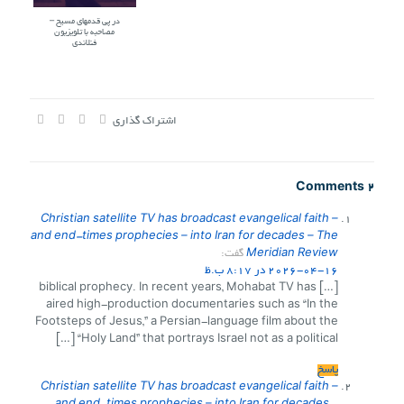
در پی قدمهای مسیح –
مصاحبه با تلویزیون
فنلاندی
اشتراک گذاری
2 Comments
Christian satellite TV has broadcast evangelical faith –
and end-times prophecies – into Iran for decades – The
Meridian Review
گفت:
2026-04-16 در 8:17 ب.ظ
[…] biblical prophecy. In recent years, Mohabat TV has
aired high-production documentaries such as “In the
Footsteps of Jesus,” a Persian-language film about the
“Holy Land” that portrays Israel not as a political […]
پاسخ
Christian satellite TV has broadcast evangelical faith –