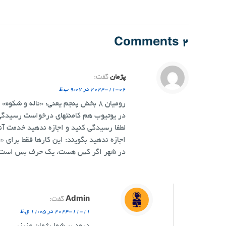
2 Comments
پژمان
گفت:
2024-11-06 در 9:07 ب.ظ
رومیان ۸ بخش پنجم یعنی: «ناله و شکوه» دو صدای انگلیسی و فارسی با هم پخش شده و نامفهوم است.
در یوتیوب هم کامنتهای درخواست رسیدگی 
لطفا رسیدگی کنید و اجازه ندهید خدمت آ
اجازه ندهید بگویند: این کارها فقط برای 
در شهر اگر کس هست، یک حرف بس است
Admin
گفت:
2024-11-11 در 11:05 ق.ظ