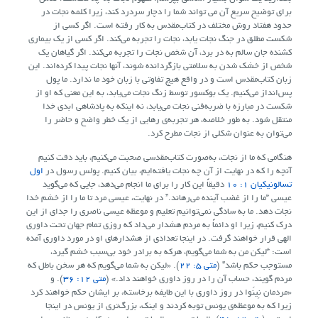
برای توضیح سریع آن می تواند شما را دچار سردرد کند، زیرا کلمه نجات در
حدود هفتاد روش مختلف در کتاب‌مقدس به کار رفته است. اگر کسی از
شکست مطلق در جنگ نجات یابد، نجات را تجربه می‌کند. اگر کسی از یک بیماری
کشنده جان سالم به در برد، آن شخص نجات را تجربه می‌کند. اگر گیاهان یک
شخص از خشک شدن به سلامتی بازگردانده شوند، آنها نجات پیدا کرده‌اند. این
زبان کتاب‌مقدس است و در واقع هیچ تفاوتی با زبان خود ما ندارد. ما پول
پس‌انداز می‌کنیم. یک بوکسور توسط زنگ نجات می‌یابد، به این معنی که او از
شکست در مبارزه با ضربه‌فنی نجات می‌یابد، نه اینکه به پادشاهی ابدی خدا
منتقل شود. به طور خلاصه، هر تجربه‌ی رهایی از یک خطر واضح و حاضر را
می‌توان به عنوان شکلی از نجات مطرح کرد.
هنگامی که ما از نجات، به‌صورت کتاب‌مقدسی صحبت می‌کنیم، باید دقت کنیم
آنچه را که در نهایت از آن چه نجات یافته‌ایم، بیان کنیم. پولس رسول در
اول
تسالونیکیان 1: 10
دقیقاً این کار را برای ما انجام می‌دهد، جایی که می‌گوید
عیسی “ما را از غضب آینده می‌رهاند.” در نهایت، عیسی مرد تا ما را از خشم خدا
نجات دهد. ما به سادگی نمی‌توانیم تعلیم و موعظه عیسی ناصری را جدای از این
درک کنیم، زیرا او دائماً به مردم هشدار می‌داد که روزی تمام جهان تحت داوری
الهی قرار خواهند گرفت. در اینجا تعدادی از هشدارهای او در مورد داوری آمده
است: “لیکن من به شما می‌گویم، هرکه به برادر خود بی‌سبب خشم گیرد،
مستوجب حکم باشد” (
متی 5: 22
). «لیکن به شما می‌گویم که هر سخن باطل که
مردم گویند، حساب آن را در روز داوری خواهند داد.» (
متی 12: 36
). و
«مردمان نِینَوا در روز داوری با این طایفه برخاسته، بر ایشان حکم خواهند کرد
زیرا که به موعظه‌ی یونس توبه کردند و اینک، بزرگ‌تری از یونس در اینجا