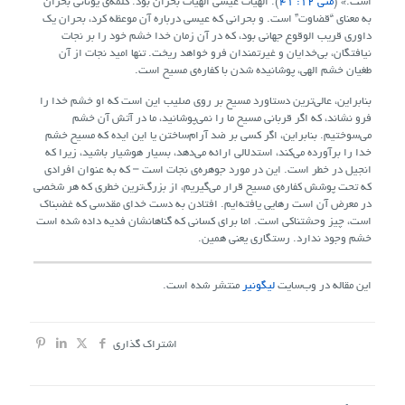
است.» (
متی 12: 41
). الهیات عیسی الهیات بحران بود. کلمه‌ی یونانی بحران
به معنای “قضاوت” است. و بحرانی که عیسی درباره آن موعظه کرد، بحران یک
داوری قریب الوقوع جهانی بود، که در آن زمان خدا خشم خود را بر نجات
نیافتگان، بی‌خدایان و غیرتمندان فرو خواهد ریخت. تنها امید نجات از آن
طغیان خشم الهی، پوشانیده شدن با کفاره‌ی مسیح است.
بنابراین، عالی‌ترین دستاورد مسیح بر روی صلیب این است که او خشم خدا را
فرو نشاند، که اگر قربانی مسیح ما را نمی‌پوشانید، ما در آتش آن خشم
می‌سوختیم. بنابراین، اگر کسی بر ضد آرام‌ساختن یا این ایده که مسیح خشم
خدا را برآورده می‌کند، استدلالی ارائه می‌دهد، بسیار هوشیار باشید، زیرا که
انجیل در خطر است. این در مورد جوهره‌ی نجات است – که به عنوان افرادی
که تحت پوشش کفاره‌ی مسیح قرار می‌گیریم، از بزرگ‌ترین خطری که هر شخصی
در معرض آن است رهایی یافته‌ایم. افتادن به دست خدای مقدسی که غضبناک
است، چیز وحشتناکی است. اما برای کسانی که گناهانشان فدیه‌ داده شده است
خشم وجود ندارد. رستگاری یعنی همین.
این مقاله در وب‌سایت
لیگونیر
منتشر شده است.
اشتراک گذاری