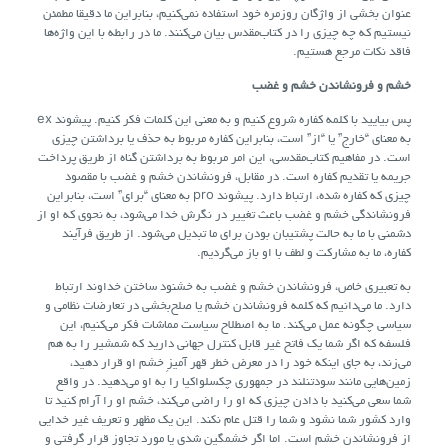
عنوان بخشی از واژگان روزمره خود استفاده نمی‌کنیم، بنابراین ما دقیقا مطمئن
نیستیم که چه چیزی را در کتاب‌مقدس بیان می‌کنند. ما در رابطه با این واژه‌ها
فاقد نکات مرجع هستیم.
خشم و فرونشاندن خشم و غضب
پس بیایید با کلمه کفاره شروع کنیم و به معنی این کلمات فکر کنیم. پیشوند ex
به معنای “خارج” یا “از” است، بنابراین کفاره مربوط به حذف یا برداشتن چیزی
است. در مفاهیم کتاب‌مقدسی، این امر مربوط به برداشتن گناه از طریق پرداخت
جریمه یا تقدیم کفاره است. در مقابل، فرونشاندن خشم و غضب با مقصود
چیزی که کفاره شده، ارتباط دارد. پیشوند pro به معنای “برای” است، بنابراین
فرونشاندگی خشم و غضب باعث تغییر در نگرش خدا می‌شود، به‌ نحوی که او از
دشمنی با ما به حالت پشتیبان بودن برای ما تبدیل می‌شود. از طریق فرآیند
کفاره، ما به مشارکت و لطف با او باز می‌گردیم.
به تعبیری خاص، فرونشاندن خشم و غضب به خشنود ساختن خداوند ارتباط
دارد. ما می‌دانیم که کلمه فرونشاندن خشم یا صلح‌بخشی در تعارضات نظامی و
سیاسی چگونه عمل می‌کند. ما به اصطلاح سیاست مماشات فکر می‌کنیم، این
فلسفه که اگر شما یک فاتح غیر قابل کنترل جهانی دارید که شمشیر را به هم
می‌زند، به جای اینکه خود را در معرض خطر قهر آمیزِ خشم او قرار دهید،
زمین‌هایی مانند سودتنلند در جمهوری چکسلواکیا را به او می‌دهید. در واقع
شما سعی می‌کنید با دادن چیزی که او را راضی می‌کند، خشم او را آرام کنید تا
وارد کشور شما نشود و شما را قتل عام نکند. این یک مظهر و تعریف غیر خدایی
از فرونشاندن خشم است. اما اگر خشمگین شدی یا مورد تجاوز قرار گرفتی و