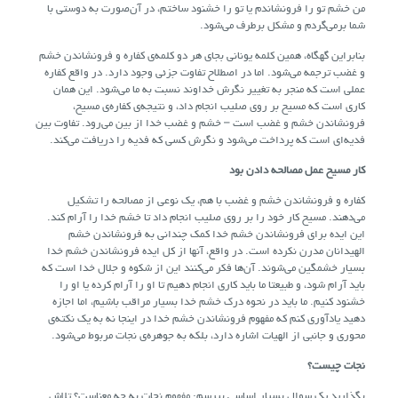
من خشم تو را فرونشاندم یا تو را خشنود ساختم، در آن‌صورت به دوستی با
شما برمی‌گردم و مشکل برطرف می‌شود.
بنابراین گهگاه، همین کلمه یونانی بجای هر دو کلمه‌ی کفاره و فرونشاندن خشم
و غضب ترجمه می‌شود. اما در اصطلاح تفاوت جزئی وجود دارد. در واقع کفاره
عملی است که منجر به تغییر نگرش خداوند نسبت به ما می‌شود. این همان
کاری است که مسیح بر روی صلیب انجام داد، و نتیجه‌ی کفاره‌ی مسیح،
فرونشاندن خشم و غضب است – خشم و غضب خدا از بین می‌رود. تفاوت بین
فدیه‌ای است که پرداخت می‌شود و نگرش کسی که فدیه را دریافت می‌کند.
کار مسیح عمل مصالحه دادن بود
کفاره و فرونشاندن خشم و غضب با هم، یک نوعی از مصالحه را تشکیل
می‌دهند. مسیح کار خود را بر روی صلیب انجام داد تا خشم خدا را آرام کند.
این ایده برای فرونشاندن خشم خدا کمک چندانی به فرونشاندن خشم
الهیدانان مدرن نکرده است. در واقع، آنها از کل ایده فرونشاندن خشم خدا
بسیار خشمگین می‌شوند. آن‌ها فکر می‌کنند این از شکوه و جلال خدا است که
باید آرام شود، و طبیعتا ما باید کاری انجام دهیم تا او را آرام کرده یا او را
خشنود کنیم. ما باید در نحوه درک خشم خدا بسیار مراقب باشیم، اما اجازه
دهید یادآوری کنم که مفهوم فرونشاندن خشم خدا در اینجا نه به یک نکته‌ی
محوری و جانبی از الهیات اشاره دارد، بلکه به جوهر‌ه‌ی نجات مربوط می‌شود.
نجات چیست؟
بگذارید یک سوال بسیار اساسی بپرسم: مفهوم نجات به چه معناست؟ تلاش