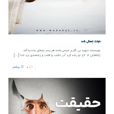
نجات اِعمال شد
نویسنده: دیوید بی. گارنر عیسی مانند هر پسر بچه‌ای به دنیا آمد
(غلاطیان ۴: ۴)، او رشد کرد ”در حکمت و قامت و رضامندی نزد خدا
[…]
0
بیشتر