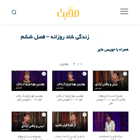
زندگی شاد روزانه – فصل ششم
همراه با جویس مایر
2
/
1
بعدی
»
روبرو شدن با ترسها و
بهترین بهره وری از زمان
بهترین بهره وری از زمان
یافتن آزادی ۱-۱ | جویس
خود ۳ – ۲ |جویس مایر
خود ۳ – ۱ |جویس مایر
مایر
درک کردن احساسات
از فرار کردن از خدا دست
روبروشدن با ترسها و