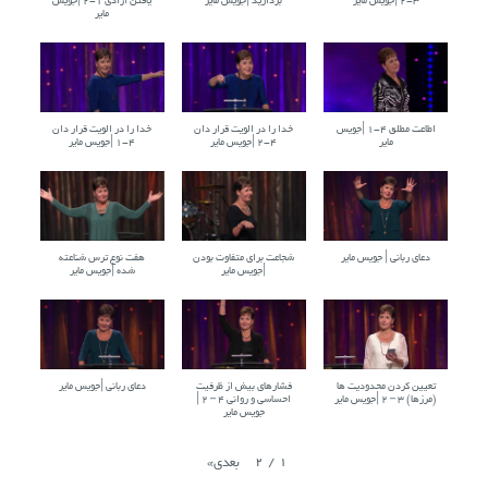
۳-۲ |جویس مایر
بردارید |جویس مایر
یافتن آزادی ۱-۲ |جویس
مایر
اطاعت مطلق ۴-۱ |جویس
خدا را در الویت قرار دان
خدا را در الویت قرار دان
مایر
۴-۲ |جویس مایر
۴-۱ |جویس مایر
دعای ربانی | جویس مایر
شجاعت برای متفاوت بودن
هفت نوع ترس شناعته
|جویس مایر
شده |جویس مایر
تعیین کردن محدودیت ها
فشارهای بیش از ظرفیت
دعای ربانی |جویس مایر
(مرزها) ۳ – ۲ |جویس مایر
احساسی و روانی ۴ – ۲ |
جویس مایر
2
/
1
بعدی
»