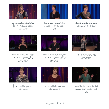
موعد پرداخت مزد نزدیک
برای ترقي و رشد خود را
دعاهایی که جواب داده می
است ۱-۱ |جویس مایر
آماده ساز ۲-۱| جویس
شوند قسمت ۲، ۴-۲|
مایر
جویس مایر
زود رنج نباشید ۱-۲ |
اجازه ندهید مشكلات شما
اجازه ندهید مشكلات شما
جویس مایر
را آزرده خاطر کنند ۲-۱ |
را آزره خاطر کنند ۲-۲ |
جویس مایر
جویس مایر
زمان آن رسیده که از نرده
امید خود را بالا ببرید ۴ –
زود رنج نباشید ۱-۱ |
پایین بیایید ۳-۲ |جویس
۱ |جویس مایر
جویس مایر
مایر
2
/
1
بعدی
»