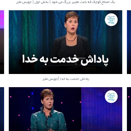
یک اصلاح کوچک که باعث تغییر بزرگ می شود | بخش اول | جویس مایر
پاداش خدمت به خدا |جویس مایر