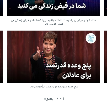
خدا، خود و دیگران را دوست داشته باشید زیرا که شما در فیض زندگی می
کنید |جویس مایر
پنج وعده قدرتمند برای عادلان |جویس مایر
2
/
1
بعدی
»