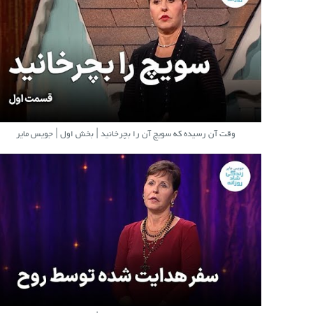
وقت آن رسیده که سویچ آن را بچرخانید | بخش اول | جویس مایر