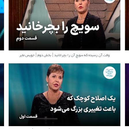
وقت آن رسیده که سویچ آن را بچرخانید | بخش دوم | جویس مایر