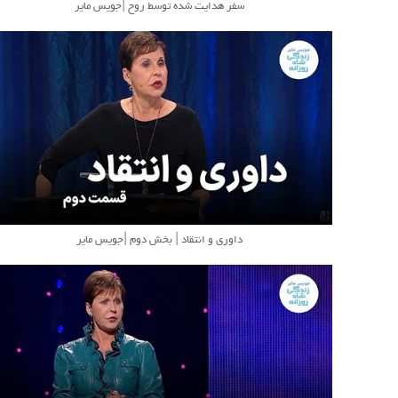
سفر هدایت شده توسط روح |جویس مایر
داوری و انتقاد | بخش دوم |جویس مایر