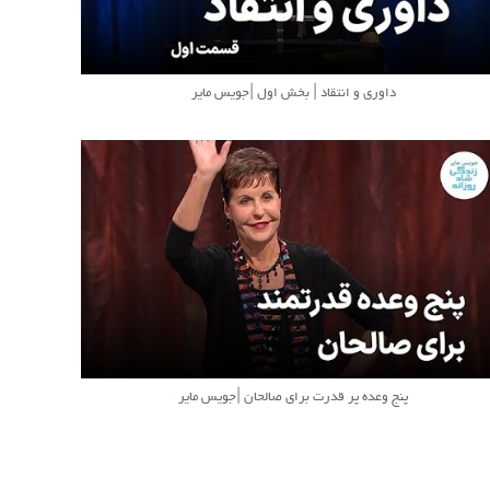
داوری و انتقاد | بخش اول |جویس مایر
پنج وعده پر قدرت برای صالحان |جویس مایر