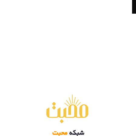
شبکه
محبت