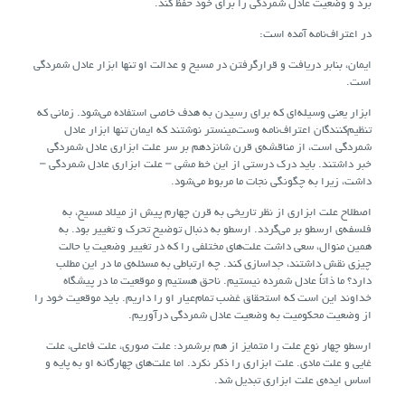
بَرَد و وضعیت عادل شمردگی را برای خود حفظ کند.
در اعتراف‌نامه آمده است:
ایمان، بنابر دریافت و قرارگرفتن در مسیح و عدالت او تنها ابزار عادل شمردگی
است.
ابزار یعنی وسیله‌ای که برای رسیدن به هدف خاصی استفاده می‌شود. زمانی که
تنظیم‌کنندگان اعتراف‌نامه وست‌مینستر نوشتند که ایمان تنها ابزار عادل
شمردگی است، از مناقشه‌ی قرن شانزدهم بر سر علت ابزاری عادل شمردگی
خبر داشتند. باید درک درستی از این خط مشی – علت ابزاری عادل شمردگی –
داشت، زیرا به چگونگی نجات ما مربوط می‌شود.
اصطلاح علت ابزاری از نظر تاریخی به قرن چهارم پیش از میلاد مسیح، به
فلسفه‌ی ارسطو بر می‌گردد. ارسطو به دنبال توضیح تحرک و تغییر بود. به
همین منوال، سعی داشت علت‌های مختلفی را که در تغییر وضعیت یا حالت
چیزی نقش داشتند، جداسازی کند. چه ارتباطی به مسئله‌ی ما در این مطلب
دارد؟ ما ذاتاً عادل شمرده نیستیم. ناحق هستیم و موقعیت ما در پیشگاه
خداوند این است که استحقاق غضب تمام‌عیار او را داریم. باید موقعیت خود را
از وضعیت محکومیت به وضعیت عادل شمردگی درآوریم.
ارسطو چهار نوع علت را متمایز از هم برشمرد: علت صوری، علت فاعلی، علت
غایی و علت مادی. علت ابزاری را ذکر نکرد. اما علت‌های چهارگانه او به پایه و
اساس ایده‌ی علت ابزاری تبدیل شد.