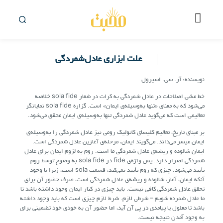
علت ابزاری عادل‌شمردگی
نویسنده: آر. سی. اسپرول
خط مشی اصلاحات در عادل شمردگی به کرات در شعار sola fide خلاصه
می‌شود که به معنای «تنها به‌وسیله‌ی ایمان» است. گزاره‌ sola fide نمایانگر
تعالیمی است که می‌گوید عادل شمردگی تنها به‌وسیله‌ی ایمان محقق می‌شود.
بر مبنای تاریخ، تعالیم کلیسای کاتولیک رومی نیز عادل شمردگی را به‌وسیله‌ی
ایمان میسر می‌داند. می‌گویند ایمان، مرحله‌ی آغازین عادل شمردگی است.
ایمان شالوده و ریشه‌ی عادل شمردگی ما است. روم به لزوم ایمان برای عادل
شمردگی اصرار دارد. پس واژه‌ی fide در sola fide به وضوح توسط روم
تأیید می‌شود. چیزی که روم تأیید نمی‌کند، قسمت sola است، زیرا با وجود
آنکه ایمان، آغاز، شالوده و ریشه‌ی عادل شمردگی است، صرف حضور آن برای
تحقق عادل شمردگی کافی نیست. باید چیزی در کنار ایمان وجود داشته باشد تا
ما عادل شمرده شویم – شرطی لازم. شرط لازم چیزی است که باید وجود داشته
باشد تا معلول یا پیامدی در پی آن آید، اما حضور آن به خودی خود تضمینی برای
به وجود آمدن نتیجه نیست.