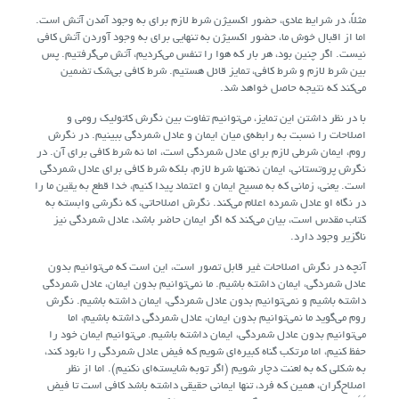
مثلاً، در شرایط عادی، حضور اکسیژن شرط لازم برای به وجود آمدن آتش است.
اما از اقبال خوش ما، حضور اکسیژن به تنهایی برای به وجود آوردن آتش کافی
نیست. اگر چنین بود، هر بار که هوا را تنفس می‌کردیم، آتش می‌گرفتیم. پس
بین شرط لازم و شرط کافی، تمایز قائل هستیم. شرط کافی بی‌شک تضمین
می‌کند که نتیجه حاصل خواهد شد.
با در نظر داشتن این تمایز، می‌توانیم تفاوت بین نگرش کاتولیک رومی و
اصلاحات را نسبت به رابطه‌ی میان ایمان و عادل شمردگی ببینیم. در نگرش
روم، ایمان شرطی لازم برای عادل شمردگی است، اما نه شرط کافی برای آن. در
نگرش پروتستانی، ایمان نه‌تنها شرط لازم، بلکه شرط کافی برای عادل شمردگی
است. یعنی، زمانی که به مسیح ایمان و اعتماد پیدا کنیم، خدا قطع به یقین ما را
در نگاه او عادل شمرده اعلام می‌کند. نگرش اصلاحاتی، که نگرشی وابسته به
کتاب مقدس است، بیان می‌کند که اگر ایمان حاضر باشد، عادل شمردگی نیز
ناگزیر وجود دارد.
آنچه در نگرش اصلاحات غیر قابل تصور است، این است که می‌توانیم بدون
عادل شمردگی، ایمان داشته باشیم. ما نمی‌توانیم بدون ایمان، عادل شمردگی
داشته باشیم و نمی‌توانیم بدون عادل شمردگی، ایمان داشته باشیم. نگرش
روم می‌گوید ما نمی‌توانیم بدون ایمان، عادل شمردگی داشته باشیم، اما
می‌توانیم بدون عادل شمردگی، ایمان داشته باشیم. می‌توانیم ایمان خود را
حفظ کنیم، اما مرتکب گناه کبیره‌ای شویم که فیض عادل شمردگی را نابود کند،
به شکلی که به لعنت دچار شویم (اگر توبه شایسته‌ای نکنیم). اما از نظر
اصلاح‌گران، همین که فرد، تنها ایمانی حقیقی داشته باشد کافی است تا فیض