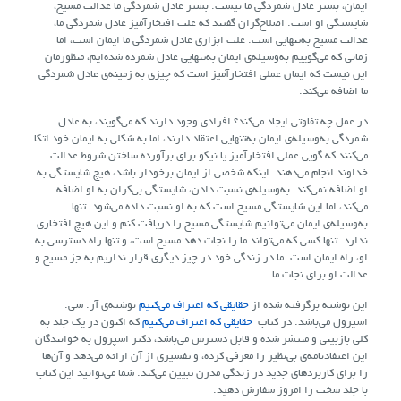
ایمان، بستر عادل شمردگی ما نیست. بستر عادل شمردگی ما عدالت مسیح،
شایستگی او است. اصلاح‌گران گفتند که علت افتخارآمیز عادل شمردگی ما،
عدالت مسیح به‌تنهایی است. علت ابزاری عادل شمردگی ما ایمان است، اما
زمانی که می‌گوییم به‌وسیله‌ی ایمان به‌تنهایی عادل شمرده شده‌ایم، منظورمان
این نیست که ایمان عملی افتخارآمیز است که چیزی به زمینه‌ی عادل شمردگی
ما اضافه می‌کند.
در عمل چه تفاوتی ایجاد می‌کند؟ افرادی وجود دارند که می‌گویند، به عادل
شمردگی به‌وسیله‌ی ایمان به‌تنهایی اعتقاد دارند، اما به شکلی به ایمان خود اتکا
می‌کنند که گویی عملی افتخارآمیز یا نیکو برای برآورده ساختن شروط عدالت
خداوند انجام می‌دهند. اینکه شخصی از ایمان برخودار باشد، هیچ شایستگی به
او اضافه نمی‌کند. به‌وسیله‌ی نسبت دادن، شایستگی بی‌کران به او اضافه
می‌کند، اما این شایستگی مسیح است که به او نسبت داده می‌شود. تنها
به‌وسیله‌ی ایمان می‌توانیم شایستگی مسیح را دریافت کنم و این هیچ افتخاری
ندارد. تنها کسی که می‌تواند ما را نجات دهد مسیح است، و تنها راه دسترسی به
او، راه ایمان است. ما در زندگی خود در چیز دیگری قرار نداریم به جز مسیح و
عدالت او برای نجات ما.
این نوشته برگرفته شده از
حقایقی که اعتراف می‌کنیم
نوشته‌ی آر. سی.
اسپرول می‌باشد. در کتاب
حقایقی که اعتراف می‌کنیم
که اکنون در یک جلد به
کلی بازبینی و منتشر شده و قابل دسترس می‌باشد، دکتر اسپرول به خوانندگان
این اعتفادنامه‌ی بی‌نظیر را معرفی کرده، و تفسیری از آن ارائه می‌دهد و آن‌ها
را برای کاربردهای جدید در زندگی مدرن تبیین می‌کند. شما می‌توانید این کتاب
با جلد سخت را امروز سفارش دهید.