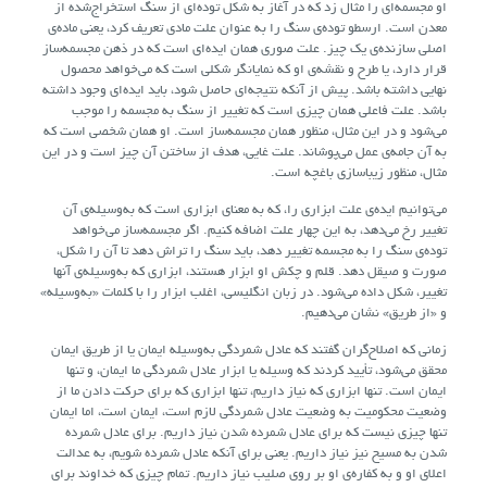
او مجسمه‌ای را مثال زد که در آغاز به شکل توده‌ای از سنگ استخراج‌شده از
معدن است. ارسطو توده‌ی سنگ را به عنوان علت مادی تعریف کرد، یعنی ماده‌ی
اصلی سازنده‌ی یک چیز. علت صوری همان ایده‌ای است که در ذهن مجسمه‌ساز
قرار دارد، یا طرح و نقشه‌ی او که نمایانگر شکلی است که می‌خواهد محصول
نهایی داشته باشد. پیش از آنکه نتیجه‌ای حاصل شود، باید ایده‌ای وجود داشته
باشد. علت فاعلی همان چیزی است که تغییر از سنگ به مجسمه را موجب
می‌شود و در این مثال، منظور همان مجسمه‌ساز است. او همان شخصی است که
به آن جامه‌ی عمل می‌پوشاند. علت غایی، هدف از ساختن آن چیز است و در این
مثال، منظور زیباسازی باغچه است.
می‌توانیم ایده‌ی علت ابزاری را، که به معنای ابزاری است که به‌وسیله‌ی آن
تغییر رخ می‌دهد، به این چهار علت اضافه کنیم. اگر مجسمه‌ساز می‌خواهد
توده‌ی سنگ را به مجسمه تغییر دهد، باید سنگ را تراش دهد تا آن را شکل،
صورت و صیقل دهد. قلم و چکش او ابزار هستند، ابزاری که به‌وسیله‌ی آنها
تغییر، شکل داده می‌شود. در زبان انگلیسی، اغلب ابزار را با کلمات «به‌وسیله‌»
و «از طریق» نشان می‌دهیم.
زمانی که اصلاح‌گران گفتند که عادل شمردگی به‌وسیله ایمان یا از طریق ایمان
محقق می‌شود، تأیید کردند که وسیله یا ابزار عادل شمردگی ما ایمان، و تنها
ایمان است. تنها ابزاری که نیاز داریم، تنها ابزاری که برای حرکت دادن ما از
وضعیت محکومیت به وضعیت عادل شمردگی لازم است، ایمان است، اما ایمان
تنها چیزی نیست که برای عادل شمرده شدن نیاز داریم. برای عادل شمرده
شدن به مسیح نیز نیاز داریم. یعنی برای آنکه عادل شمرده شویم، به عدالت
اعلای او و به کفاره‌ی او بر روی صلیب نیاز داریم. تمام چیزی که خداوند برای