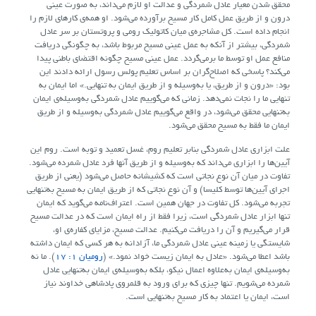
محقق شدن معیار عادل شمردگی و عدالت او لازم می‌داند، به صورت عینی
درون و از طریق عمل کامل کار مسیح برآورده می‌شود. او همه‌ی کارهای لازم را
انجام داده است. کل مشاجره‌ی میان کاتولیک رومی و پروتستان بر سر عادل
شمردگی، بیشتر از آنکه به عمل عینی مسیح مربوط باشد، به چگونگی دریافت
منافع عمل او توسط ما برمی‌گردد. عمل عینی مسیح چگونه اقتضای باطنی پیدا
می‌کند؟ پاسخی که اصلاح‌گران بر اساس تعلیم پولس رسول ارائه دادند این
بود: «درون و از طریق، یا به‌وسیله و از طریق ایمان به تنهایی.» اما ایمان به
تنهایی ما را نجات نمی‌دهد. زمانی که می‌گوییم عادل شمردگی به‌وسیله‌ی ایمان
به‌تنهایی محقق می‌شود، در واقع می‌گوییم عادل شمردگی به‌وسیله و از طریق
ایمان ما فقط به مسیح محقق می‌شود.
علت ابزاری عادل شمردگی بنابر تعلیم روم، غسل تعمید و توبه است. روم این
آیین‌ها را ابزاری می‌داند که به‌وسیله و از طریق آنها فرد عادل شمرده می‌شود.
تفاوت در میان آن نوع نجاتی است که کشیشانه حاصل می‌شود (یعنی از طریق
اجرای آیین‌ها توسط کلیسا) و آن نوع نجاتی که از طریق ایمان به مسیح به‌تنهایی
تجربه می‌شود. کل تفاوت در جهان همین است. اعتراف‌نامه می‌گوید که ایمان
تنها ابزار عادل شمردگی است، زیرا فقط از راه ایمان است که در عدالت مسیح
قرار می‌گیریم و آن را دریافت می‌کنیم. عدالت مسیح، مزایای کفاره‌ی او،
شایستگی یا زمینه عینی عادل شمردگی ما، آزادانه به هر کسی که ایمان داشته
باشد اعطا می‌شود. «عادل به ایمان زیست خواد نمود.» (
رومیان ۱: ۱۷
). ما نه
به‌وسیله‌ی ایمان به‌علاوه اعمال نیکو، بلکه به‌وسیله‌ی ایمان به‌تنهایی عادل
شمرده می‌شویم. تنها چیزی که برای ورود به قلمروی پادشاهی خداوند نیاز
است، ایمان یا اعتماد به کار مسیح به‌تنهایی است.