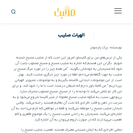
الهیات صلیب
نویسنده: بِرک پارسونز
یکی از ترس‌های من برای کلیسای امروز این است که از صلیب مسیح خسته
شویم. نگران این هستم که اشاره به صلیب مسیح و مسیح مصلوب باعث آن
شود که مسیحیان به خودشان بگویند: ”من همه چیز را در مورد مرگ مسیح بر
صلیب به جهت گناهانم می‌دانم، لطفا در مورد چیز دیگری صحبت کنید. بهتر
است از این موضوعات ابتدایی فاصله بگیریم و به موضوعات عمیق‌تر الهیاتی
بپردازیم.“ من کاملا باور دارم که شیطان درصدد است تا ما را نابود کند، و برای
این کار او تلاش می‌کند تا توجه ما را از مسیح، مسیح مصلوب منحرف سازد.
بی‌توجهی نسبت به شکوه صلیب مسیح معمولا از منبر کلیسا شروع می‌شود و به
سرعت در ذهن و قلب افرادی که تحت آن تعالیم هستند رخنه می‌کند. وقتی
شبانان صلیب مسیح را موعظه نمی‌کنند و فقط در مواقعی که لازم می‌دانند به آن
اشاره‌ای می‌کنند، مسیحیان به راحتی صلیب مسیح را یک موضوع ظاهری و کم
اهمیت می‌پندارند که در صورت لزوم می‌توان به آن اشاره کرد.
تمامی افرادی که به ایمان مسیحی معترف هستند اهمیت صلیب مسیح را