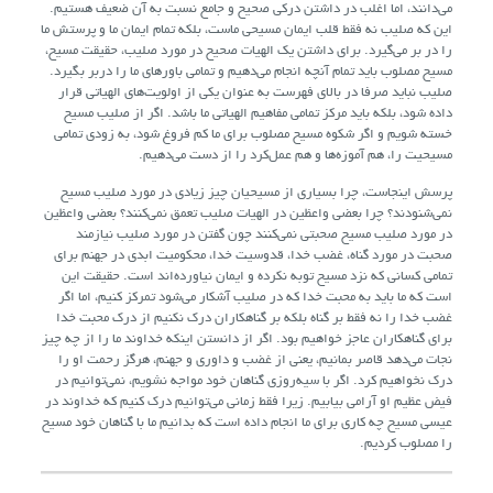
می‌دانند، اما اغلب در داشتن درکی صحیح و جامع نسبت به آن ضعیف هستیم.
این که صلیب نه فقط قلب ایمان مسیحی ماست، بلکه تمام ایمان ما و پرستش ما
را در بر می‌گیرد. برای داشتن یک الهیات صحیح در مورد صلیب، حقیقت مسیح‌،
مسیح مصلوب باید تمام آنچه انجام می‌دهیم و تمامی باورهای ما را دربر بگیرد.
صلیب نباید صرفا در بالای فهرست به عنوان یکی از اولویت‌های الهیاتی قرار
داده شود، بلکه باید مرکز تمامی مفاهیم الهیاتی ما باشد. اگر از صلیب مسیح
خسته شویم و اگر شکوه مسیح مصلوب برای ما کم فروغ شود، به زودی تمامی
مسیحیت را، هم آموزه‌ها و هم عمل‌کرد را از دست می‌دهیم.
پرسش اینجاست، چرا بسیاری از مسیحیان چیز زیادی در مورد صلیب مسیح
نمی‌شنودند؟ چرا بعضی واعظین در الهیات صلیب تعمق نمی‌کنند؟ بعضی واعظین
در مورد صلیب مسیح صحبتی نمی‌کنند چون گفتن در مورد صلیب نیازمند
صحبت در مورد گناه، غضب خدا، قدوسیت خدا، محکومیت ابدی در جهنم برای
تمامی کسانی که نزد مسیح توبه نکرده و ایمان نیاورده‌اند است. حقیقت این
است که ما باید به محبت خدا که در صلیب آشکار می‌شود تمرکز کنیم، اما اگر
غضب خدا را نه فقط بر گناه بلکه بر گناهکاران درک نکنیم از درک محبت خدا
برای گناهکاران عاجز خواهیم بود. اگر از دانستن اینکه خداوند ما را از چه چیز
نجات می‌دهد قاصر بمانیم، یعنی از غضب و داوری و جهنم، هرگز رحمت او را
درک نخواهیم کرد. اگر با سیه‌روزی گناهان خود مواجه نشویم، نمی‌توانیم در
فیض عظیم او آرامی بیابیم. زیرا فقط زمانی می‌توانیم درک کنیم که خداوند در
عیسی مسیح چه کاری برای ما انجام داده است که بدانیم ما با گناهان خود مسیح
را مصلوب کردیم.