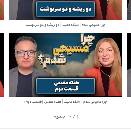
چرا مسیحی شدم | شبکه محبت | دو ریشه و دو سرنوشت
چرا مسیحی شدم | شبکه محبت | هفته مقدس (قسمت دوم)
2
/
1
بعدی
»