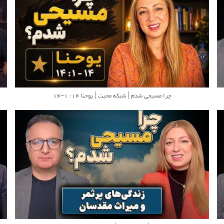
چرا مسیحی شدم | شبکه محبت | یوحنا ۱۴: ۱–۱۴