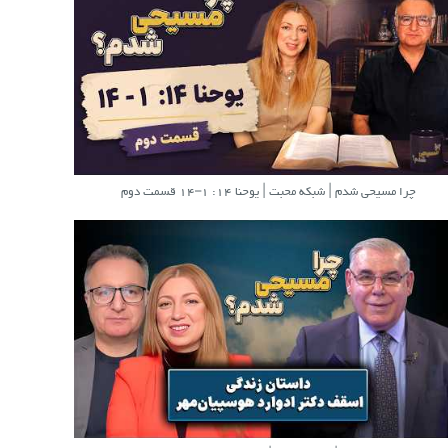
چرا مسیحی شدم | شبکه محبت | یوحنا ۱۴: ۱–۱۴ قسمت دوم